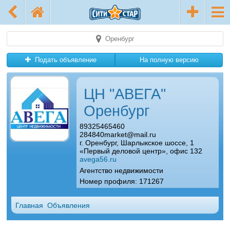
Оренбург
Подать объявление
На полную версию
ЦН "АВЕГА"
Оренбург
89325465460
284840market@mail.ru
г. Оренбург, Шарлыкское шоссе, 1
«Первый деловой центр», офис 132
avega56.ru
Агентство недвижимости
Номер профиля: 171267
Главная
Объявления